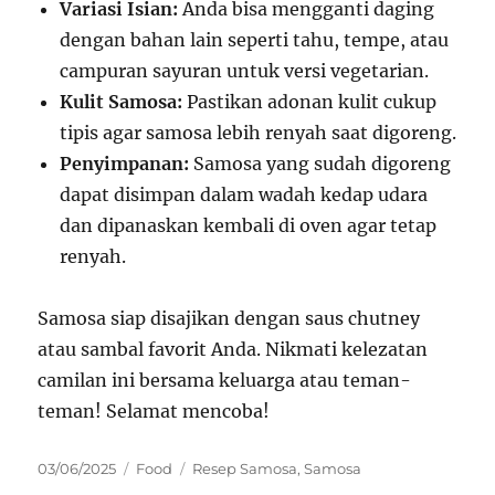
Variasi Isian:
Anda bisa mengganti daging
dengan bahan lain seperti tahu, tempe, atau
campuran sayuran untuk versi vegetarian.
Kulit Samosa:
Pastikan adonan kulit cukup
tipis agar samosa lebih renyah saat digoreng.
Penyimpanan:
Samosa yang sudah digoreng
dapat disimpan dalam wadah kedap udara
dan dipanaskan kembali di oven agar tetap
renyah.
Samosa siap disajikan dengan saus chutney
atau sambal favorit Anda. Nikmati kelezatan
camilan ini bersama keluarga atau teman-
teman! Selamat mencoba!
Posted
Categories
Tags
03/06/2025
Food
Resep Samosa
,
Samosa
on