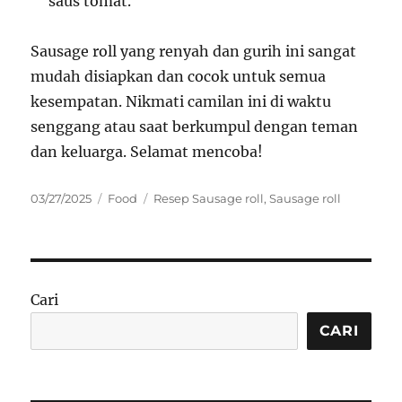
saus tomat.
Sausage roll yang renyah dan gurih ini sangat
mudah disiapkan dan cocok untuk semua
kesempatan. Nikmati camilan ini di waktu
senggang atau saat berkumpul dengan teman
dan keluarga. Selamat mencoba!
Posted
Categories
Tags
03/27/2025
Food
Resep Sausage roll
,
Sausage roll
on
Cari
CARI