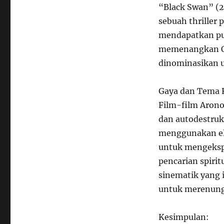
“Black Swan” (20
sebuah thriller 
mendapatkan puj
memenangkan Osc
dinominasikan u
Gaya dan Tema 
Film-film Arono
dan autodestrukt
menggunakan ele
untuk mengekspl
pencarian spiri
sinematik yang
untuk merenung
Kesimpulan: