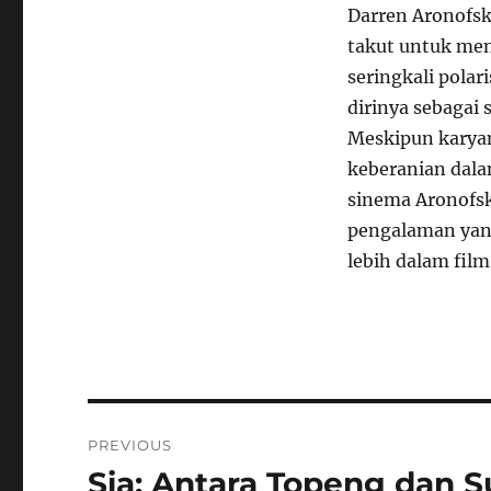
Darren Aronofsk
takut untuk me
seringkali pola
dirinya sebagai 
Meskipun karyan
keberanian dal
sinema Aronofsk
pengalaman yan
lebih dalam film
Navigasi
PREVIOUS
pos
Sia: Antara Topeng dan
Previous