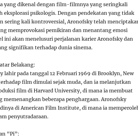
a yang dikenal dengan film-filmnya yang seringkali
h eksplorasi psikologis. Dengan pendekatan yang tidak
n sering kali kontroversial, Aronofsky telah menciptaka
yang memprovokasi pemikiran dan menantang emosi
l ini akan menelusuri perjalanan karier Aronofsky dan
ang signifikan terhadap dunia sinema.
Latar Belakang:
 lahir pada tanggal 12 Februari 1969 di Brooklyn, New
terhadap film dimulai sejak muda, dan ia melanjutkan
oduksi film di Harvard University, di mana ia membuat
ng memenangkan beberapa penghargaan. Aronofsky
dinya di American Film Institute, di mana ia memperole
lam penyutradaraan.
an “Pi”: