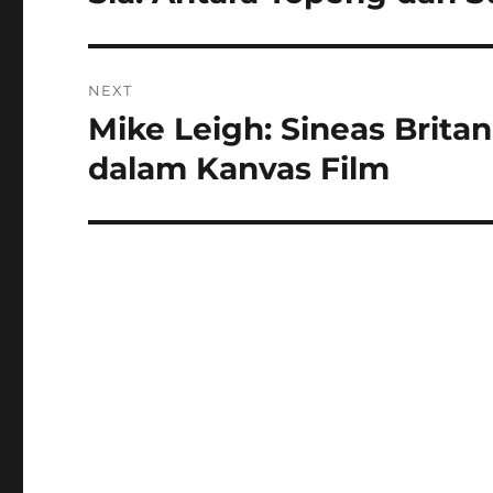
post:
NEXT
Mike Leigh: Sineas Britan
Next
post:
dalam Kanvas Film