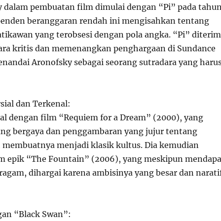
y dalam pembuatan film dimulai dengan “Pi” pada tahu
penden beranggaran rendah ini mengisahkan tentang
ikawan yang terobsesi dengan pola angka. “Pi” diteri
ara kritis dan memenangkan penghargaan di Sundance
menandai Aronofsky sebagai seorang sutradara yang haru
sial dan Terkenal:
al dengan film “Requiem for a Dream” (2000), yang
yang bergaya dan penggambaran yang jujur tentang
 membuatnya menjadi klasik kultus. Dia kemudian
lm epik “The Fountain” (2006), yang meskipun mendapa
ragam, dihargai karena ambisinya yang besar dan narati
gan “Black Swan”: