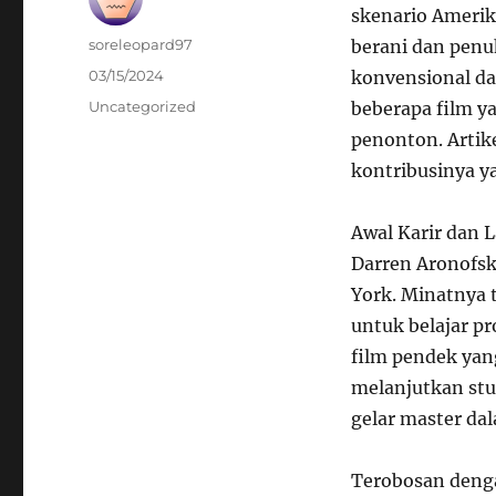
skenario Amerik
Author
soreleopard97
berani dan penu
Posted
03/15/2024
konvensional da
on
Categories
Uncategorized
beberapa film 
penonton. Artike
kontribusinya y
Awal Karir dan 
Darren Aronofsky
York. Minatnya 
untuk belajar pr
film pendek ya
melanjutkan stu
gelar master da
Terobosan deng