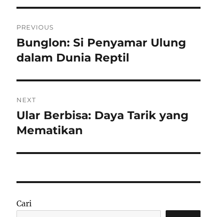
Navigasi
PREVIOUS
pos
Bunglon: Si Penyamar Ulung
Previous
post:
dalam Dunia Reptil
NEXT
Ular Berbisa: Daya Tarik yang
Next
post:
Mematikan
Cari