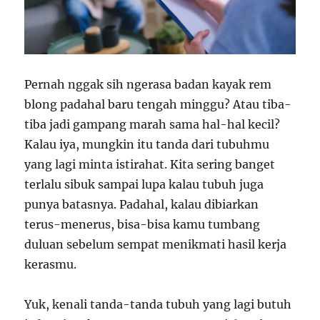
Pernah nggak sih ngerasa badan kayak rem
blong padahal baru tengah minggu? Atau tiba-
tiba jadi gampang marah sama hal-hal kecil?
Kalau iya, mungkin itu tanda dari tubuhmu
yang lagi minta istirahat. Kita sering banget
terlalu sibuk sampai lupa kalau tubuh juga
punya batasnya. Padahal, kalau dibiarkan
terus-menerus, bisa-bisa kamu tumbang
duluan sebelum sempat menikmati hasil kerja
kerasmu.
Yuk, kenali tanda-tanda tubuh yang lagi butuh