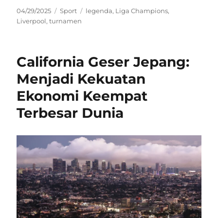
Posted
Categories
Tags
04/29/2025
Sport
legenda
,
Liga Champions
,
on
Liverpool
,
turnamen
California Geser Jepang:
Menjadi Kekuatan
Ekonomi Keempat
Terbesar Dunia