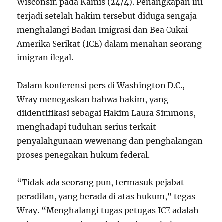
Wisconsin pada Kamis (24/4). Penangkapan ini
terjadi setelah hakim tersebut diduga sengaja
menghalangi Badan Imigrasi dan Bea Cukai
Amerika Serikat (ICE) dalam menahan seorang
imigran ilegal.
Dalam konferensi pers di Washington D.C.,
Wray menegaskan bahwa hakim, yang
diidentifikasi sebagai Hakim Laura Simmons,
menghadapi tuduhan serius terkait
penyalahgunaan wewenang dan penghalangan
proses penegakan hukum federal.
“Tidak ada seorang pun, termasuk pejabat
peradilan, yang berada di atas hukum,” tegas
Wray. “Menghalangi tugas petugas ICE adalah