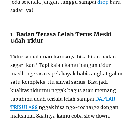
jeda sejenak. Jangan tunggu sampai
drop
baru
sadar, ya!
1. Badan Terasa Lelah Terus Meski
Udah Tidur
Tidur semalaman harusnya bisa bikin badan
segar, kan? Tapi kalau kamu bangun tidur
masih ngerasa capek kayak habis angkat galon
satu kompleks, itu sinyal serius. Bisa jadi
kualitas tidurmu nggak bagus atau memang
tubuhmu udah terlalu lelah sampai
DAFTAR
TRISULA88
nggak bisa nge-recharge dengan
maksimal. Saatnya kamu coba slow down.