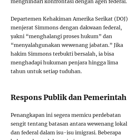
menghindari konfrontasi dengan agen federal.
Departemen Kehakiman Amerika Serikat (DOJ)
menjerat Simmons dengan dakwaan federal,
yakni “menghalangi proses hukum” dan
“menyalahgunakan wewenang jabatan.” Jika
hakim Simmons terbukti bersalah, ia bisa
menghadapi hukuman penjara hingga lima
tahun untuk setiap tuduhan.
Respons Publik dan Pemerintah
Penangkapan ini segera memicu perdebatan
sengit tentang batasan antara wewenang lokal
dan federal dalam isu-isu imigrasi. Beberapa