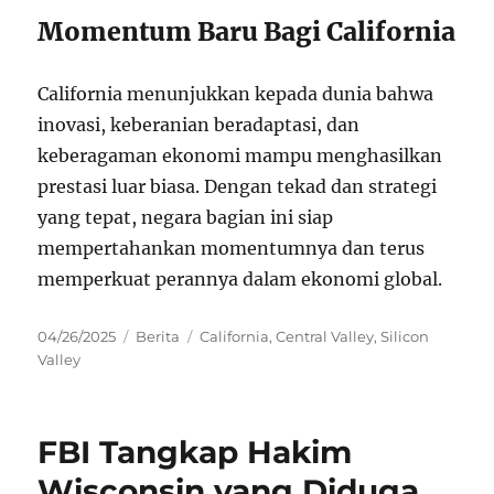
Momentum Baru Bagi California
California menunjukkan kepada dunia bahwa
inovasi, keberanian beradaptasi, dan
keberagaman ekonomi mampu menghasilkan
prestasi luar biasa. Dengan tekad dan strategi
yang tepat, negara bagian ini siap
mempertahankan momentumnya dan terus
memperkuat perannya dalam ekonomi global.
Posted
Categories
Tags
04/26/2025
Berita
California
,
Central Valley
,
Silicon
on
Valley
FBI Tangkap Hakim
Wisconsin yang Diduga