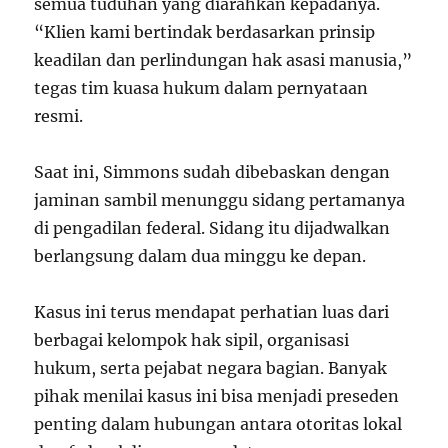
semua tuduhan yang diarahkan kepadanya.
“Klien kami bertindak berdasarkan prinsip
keadilan dan perlindungan hak asasi manusia,”
tegas tim kuasa hukum dalam pernyataan
resmi.
Saat ini, Simmons sudah dibebaskan dengan
jaminan sambil menunggu sidang pertamanya
di pengadilan federal. Sidang itu dijadwalkan
berlangsung dalam dua minggu ke depan.
Kasus ini terus mendapat perhatian luas dari
berbagai kelompok hak sipil, organisasi
hukum, serta pejabat negara bagian. Banyak
pihak menilai kasus ini bisa menjadi preseden
penting dalam hubungan antara otoritas lokal