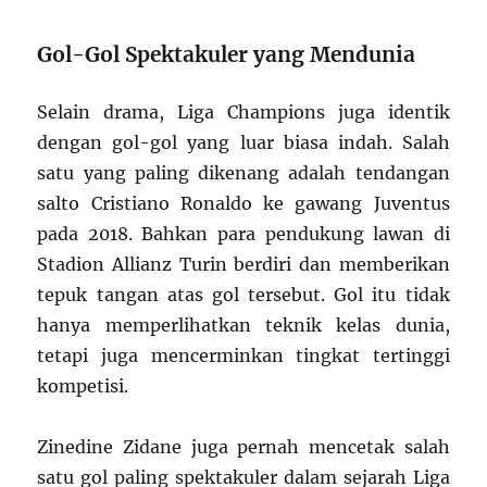
Gol-Gol Spektakuler yang Mendunia
Selain drama, Liga Champions juga identik
dengan gol-gol yang luar biasa indah. Salah
satu yang paling dikenang adalah tendangan
salto Cristiano Ronaldo ke gawang Juventus
pada 2018. Bahkan para pendukung lawan di
Stadion Allianz Turin berdiri dan memberikan
tepuk tangan atas gol tersebut. Gol itu tidak
hanya memperlihatkan teknik kelas dunia,
tetapi juga mencerminkan tingkat tertinggi
kompetisi.
Zinedine Zidane juga pernah mencetak salah
satu gol paling spektakuler dalam sejarah Liga