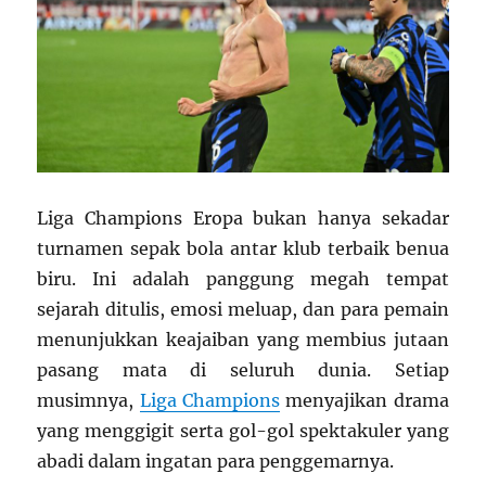
Liga Champions Eropa bukan hanya sekadar
turnamen sepak bola antar klub terbaik benua
biru. Ini adalah panggung megah tempat
sejarah ditulis, emosi meluap, dan para pemain
menunjukkan keajaiban yang membius jutaan
pasang mata di seluruh dunia. Setiap
musimnya,
Liga Champions
menyajikan drama
yang menggigit serta gol-gol spektakuler yang
abadi dalam ingatan para penggemarnya.