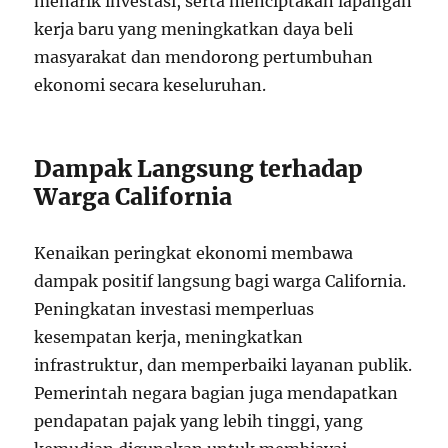
menarik investasi, serta menciptakan lapangan
kerja baru yang meningkatkan daya beli
masyarakat dan mendorong pertumbuhan
ekonomi secara keseluruhan.
Dampak Langsung terhadap
Warga California
Kenaikan peringkat ekonomi membawa
dampak positif langsung bagi warga California.
Peningkatan investasi memperluas
kesempatan kerja, meningkatkan
infrastruktur, dan memperbaiki layanan publik.
Pemerintah negara bagian juga mendapatkan
pendapatan pajak yang lebih tinggi, yang