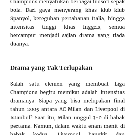
Champions menyatukan berbagai filosofi sepak
bola. Dari gaya menyerang khas klub-klub
Spanyol, keteguhan pertahanan Italia, hingga
intensitas tinggi khas Inggris, semua
bercampur menjadi sajian drama yang tiada
duanya.
Drama yang Tak Terlupakan
Salah satu elemen yang membuat Liga
Champions begitu memikat adalah intensitas
dramanya. Siapa yang bisa melupakan final
tahun 2005 antara AC Milan dan Liverpool di
Istanbul? Saat itu, Milan unggul 3-0 di babak
pertama. Namun, dalam waktu enam menit di
babak kedua, Liverpool bangkit dan