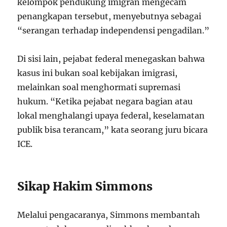
kelompok pendukung imigran mengecam
penangkapan tersebut, menyebutnya sebagai
“serangan terhadap independensi pengadilan.”
Di sisi lain, pejabat federal menegaskan bahwa
kasus ini bukan soal kebijakan imigrasi,
melainkan soal menghormati supremasi
hukum. “Ketika pejabat negara bagian atau
lokal menghalangi upaya federal, keselamatan
publik bisa terancam,” kata seorang juru bicara
ICE.
Sikap Hakim Simmons
Melalui pengacaranya, Simmons membantah