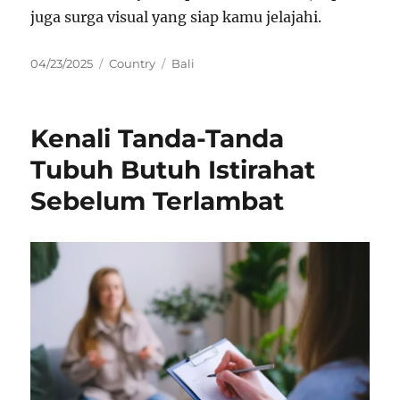
juga surga visual yang siap kamu jelajahi.
Posted
Categories
Tags
04/23/2025
Country
Bali
on
Kenali Tanda-Tanda
Tubuh Butuh Istirahat
Sebelum Terlambat