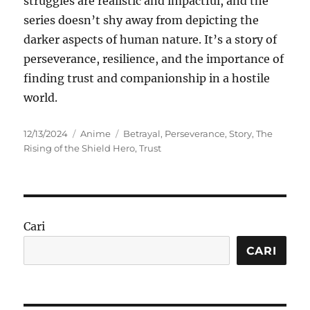
struggles are realistic and impactful, and the
series doesn’t shy away from depicting the
darker aspects of human nature. It’s a story of
perseverance, resilience, and the importance of
finding trust and companionship in a hostile
world.
Posted
Categories
Tags
12/13/2024
Anime
Betrayal
,
Perseverance
,
Story
,
The
on
Rising of the Shield Hero
,
Trust
Cari
CARI