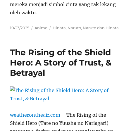
mereka menjadi simbol cinta yang tak lekang
oleh waktu.
Posted
Categories
Tags
10/23/2025
Anime
Hinata
,
Naruto
,
Naruto dan Hinata
on
The Rising of the Shield
Hero: A Story of Trust, &
Betrayal
weatherontheair.com
– The Rising of the
Shield Hero (Tate no Yuusha no Nariagari)