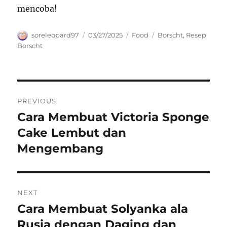
mencoba!
Author
Posted
Categories
Tags
soreleopard97
03/27/2025
Food
Borscht
,
Resep
on
Borscht
Navigasi
PREVIOUS
pos
Cara Membuat Victoria Sponge
Previous
post:
Cake Lembut dan
Mengembang
NEXT
Cara Membuat Solyanka ala
Next
post:
Rusia dengan Daging dan