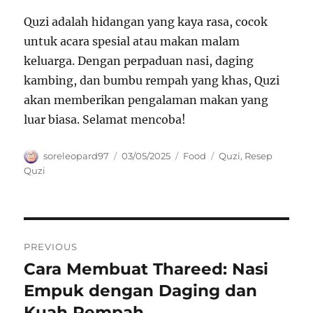
Quzi adalah hidangan yang kaya rasa, cocok
untuk acara spesial atau makan malam
keluarga. Dengan perpaduan nasi, daging
kambing, dan bumbu rempah yang khas, Quzi
akan memberikan pengalaman makan yang
luar biasa. Selamat mencoba!
Author
Posted
Categories
Tags
soreleopard97
03/05/2025
Food
Quzi
,
Resep
on
Quzi
Navigasi
PREVIOUS
pos
Cara Membuat Thareed: Nasi
Previous
post:
Empuk dengan Daging dan
Kuah Rempah