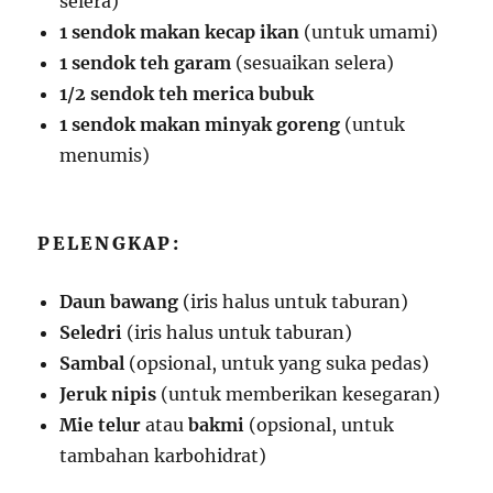
selera)
1 sendok makan kecap ikan
(untuk umami)
1 sendok teh garam
(sesuaikan selera)
1/2 sendok teh merica bubuk
1 sendok makan minyak goreng
(untuk
menumis)
PELENGKAP:
Daun bawang
(iris halus untuk taburan)
Seledri
(iris halus untuk taburan)
Sambal
(opsional, untuk yang suka pedas)
Jeruk nipis
(untuk memberikan kesegaran)
Mie telur
atau
bakmi
(opsional, untuk
tambahan karbohidrat)