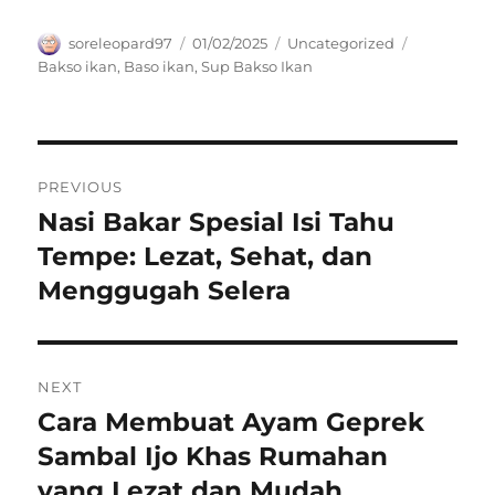
Author
Posted
Categories
Tags
soreleopard97
01/02/2025
Uncategorized
on
Bakso ikan
,
Baso ikan
,
Sup Bakso Ikan
Navigasi
PREVIOUS
pos
Nasi Bakar Spesial Isi Tahu
Previous
post:
Tempe: Lezat, Sehat, dan
Menggugah Selera
NEXT
Cara Membuat Ayam Geprek
Next
post:
Sambal Ijo Khas Rumahan
yang Lezat dan Mudah