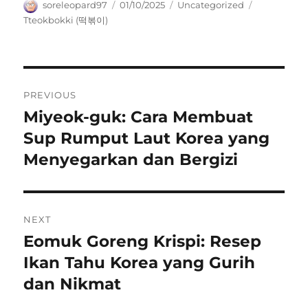
Author
Posted
Categories
Tags
soreleopard97
01/10/2025
Uncategorized
on
Tteokbokki (떡볶이)
Navigasi
PREVIOUS
pos
Miyeok-guk: Cara Membuat
Previous
post:
Sup Rumput Laut Korea yang
Menyegarkan dan Bergizi
NEXT
Eomuk Goreng Krispi: Resep
Next
post:
Ikan Tahu Korea yang Gurih
dan Nikmat