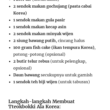
2 sendok makan gochujang (pasta cabai
Korea)
1 sendok makan gula pasir
1 sendok makan kecap asin
2 sendok makan minyak wijen
2 siung bawang putih
, cincang halus
100 gram fish cake (ikan tempura Korea)
,
potong-potong (opsional)
2 butir telur rebus
(untuk pelengkap,
opsional)
Daun bawang
secukupnya untuk garnish
1 sendok teh biji wijen
(untuk taburan)
Langkah-langkah Membuat
Tteokbokki Ala Korea: