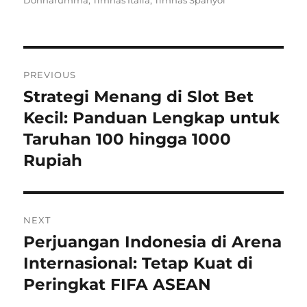
Donnarumma
,
Timnas Italia
,
Timnas Spanyol
Navigasi
PREVIOUS
pos
Strategi Menang di Slot Bet
Previous
post:
Kecil: Panduan Lengkap untuk
Taruhan 100 hingga 1000
Rupiah
NEXT
Perjuangan Indonesia di Arena
Next
post:
Internasional: Tetap Kuat di
Peringkat FIFA ASEAN