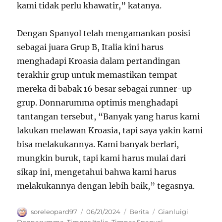
kami tidak perlu khawatir,” katanya.
Dengan Spanyol telah mengamankan posisi
sebagai juara Grup B, Italia kini harus
menghadapi Kroasia dalam pertandingan
terakhir grup untuk memastikan tempat
mereka di babak 16 besar sebagai runner-up
grup. Donnarumma optimis menghadapi
tantangan tersebut, “Banyak yang harus kami
lakukan melawan Kroasia, tapi saya yakin kami
bisa melakukannya. Kami banyak berlari,
mungkin buruk, tapi kami harus mulai dari
sikap ini, mengetahui bahwa kami harus
melakukannya dengan lebih baik,” tegasnya.
Author
Posted
Categories
Tags
soreleopard97
06/21/2024
Berita
Gianluigi
on