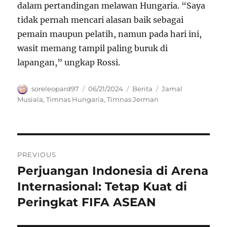
dalam pertandingan melawan Hungaria. “Saya
tidak pernah mencari alasan baik sebagai
pemain maupun pelatih, namun pada hari ini,
wasit memang tampil paling buruk di
lapangan,” ungkap Rossi.
Author
Posted
Categories
Tags
soreleopard97
06/21/2024
Berita
Jamal
on
Musiala
,
Timnas Hungaria
,
Timnas Jerman
Navigasi
PREVIOUS
pos
Perjuangan Indonesia di Arena
Previous
post:
Internasional: Tetap Kuat di
Peringkat FIFA ASEAN