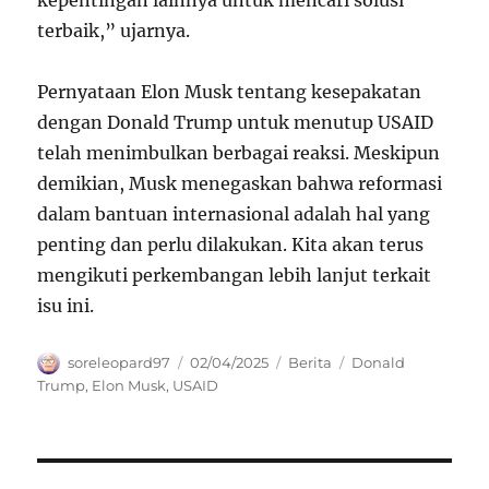
terbaik,” ujarnya.
Pernyataan Elon Musk tentang kesepakatan
dengan Donald Trump untuk menutup USAID
telah menimbulkan berbagai reaksi. Meskipun
demikian, Musk menegaskan bahwa reformasi
dalam bantuan internasional adalah hal yang
penting dan perlu dilakukan. Kita akan terus
mengikuti perkembangan lebih lanjut terkait
isu ini.
Author
Posted
Categories
Tags
soreleopard97
02/04/2025
Berita
Donald
on
Trump
,
Elon Musk
,
USAID
Navigasi