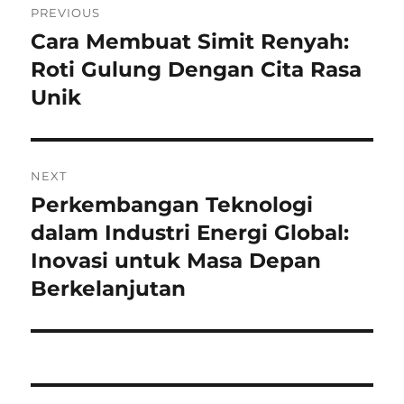
PREVIOUS
pos
Cara Membuat Simit Renyah:
Previous
post:
Roti Gulung Dengan Cita Rasa
Unik
NEXT
Perkembangan Teknologi
Next
post:
dalam Industri Energi Global:
Inovasi untuk Masa Depan
Berkelanjutan