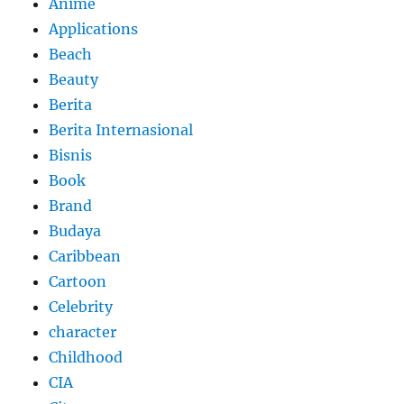
Anime
Applications
Beach
Beauty
Berita
Berita Internasional
Bisnis
Book
Brand
Budaya
Caribbean
Cartoon
Celebrity
character
Childhood
CIA