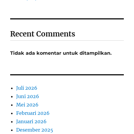
Recent Comments
Tidak ada komentar untuk ditampilkan.
Juli 2026
Juni 2026
Mei 2026
Februari 2026
Januari 2026
Desember 2025