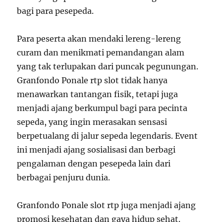
bagi para pesepeda.
Para peserta akan mendaki lereng-lereng
curam dan menikmati pemandangan alam
yang tak terlupakan dari puncak pegunungan.
Granfondo Ponale rtp slot tidak hanya
menawarkan tantangan fisik, tetapi juga
menjadi ajang berkumpul bagi para pecinta
sepeda, yang ingin merasakan sensasi
berpetualang di jalur sepeda legendaris. Event
ini menjadi ajang sosialisasi dan berbagi
pengalaman dengan pesepeda lain dari
berbagai penjuru dunia.
Granfondo Ponale slot rtp juga menjadi ajang
promosi kesehatan dan gaya hidup sehat.