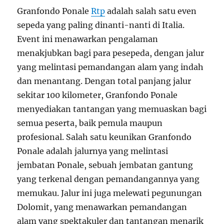
Granfondo Ponale
Rtp
adalah salah satu even
sepeda yang paling dinanti-nanti di Italia.
Event ini menawarkan pengalaman
menakjubkan bagi para pesepeda, dengan jalur
yang melintasi pemandangan alam yang indah
dan menantang. Dengan total panjang jalur
sekitar 100 kilometer, Granfondo Ponale
menyediakan tantangan yang memuaskan bagi
semua peserta, baik pemula maupun
profesional. Salah satu keunikan Granfondo
Ponale adalah jalurnya yang melintasi
jembatan Ponale, sebuah jembatan gantung
yang terkenal dengan pemandangannya yang
memukau. Jalur ini juga melewati pegunungan
Dolomit, yang menawarkan pemandangan
alam yang spektakuler dan tantangan menarik