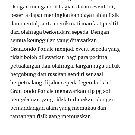
Dengan mengambil bagian dalam event ini,
peserta dapat meningkatkan daya tahan fisik
dan mental, serta menikmati manfaat positif
dari olahraga berkendara sepeda. Dengan
semua keunggulan yang ditawarkan,
Granfondo Ponale menjadi event sepeda yang
tidak boleh dilewatkan bagi para pecinta
petualangan dan olahraga. Jangan ragu untuk
bergabung dan rasakan sendiri sensasi
berpetualang di jalur sepeda legendaris ini.
Granfondo Ponale menawarkan rtp pg soft
pengalaman yang tidak terlupakan, dengan
pemandangan alam yang memukau dan
tantangan fisik yang memuaskan.