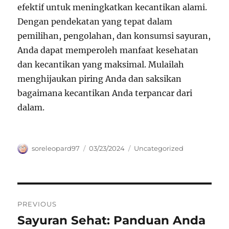
efektif untuk meningkatkan kecantikan alami.
Dengan pendekatan yang tepat dalam
pemilihan, pengolahan, dan konsumsi sayuran,
Anda dapat memperoleh manfaat kesehatan
dan kecantikan yang maksimal. Mulailah
menghijaukan piring Anda dan saksikan
bagaimana kecantikan Anda terpancar dari
dalam.
Author
Posted
Categories
soreleopard97
03/23/2024
Uncategorized
on
Navigasi
PREVIOUS
pos
Sayuran Sehat: Panduan Anda
Previous