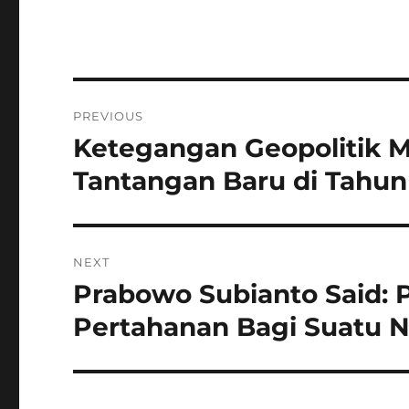
Navigasi
PREVIOUS
pos
Ketegangan Geopolitik M
Previous
post:
Tantangan Baru di Tahun
NEXT
Prabowo Subianto Said: 
Next
post:
Pertahanan Bagi Suatu 