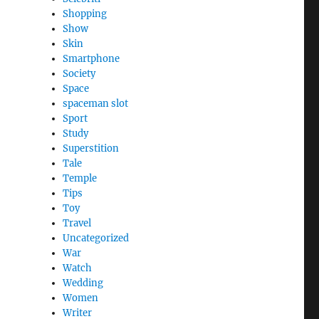
Shopping
Show
Skin
Smartphone
Society
Space
spaceman slot
Sport
Study
Superstition
Tale
Temple
Tips
Toy
Travel
Uncategorized
War
Watch
Wedding
Women
Writer