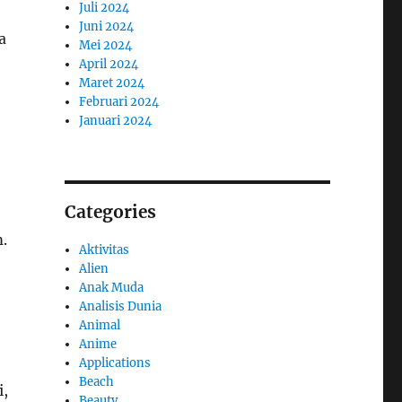
Juli 2024
Juni 2024
a
Mei 2024
April 2024
Maret 2024
Februari 2024
Januari 2024
Categories
.
Aktivitas
Alien
Anak Muda
Analisis Dunia
Animal
Anime
Applications
Beach
i,
Beauty