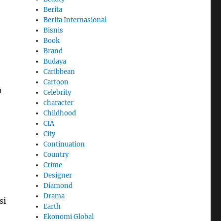
Berita
Berita Internasional
Bisnis
Book
Brand
Budaya
Caribbean
Cartoon
n
Celebrity
character
Childhood
CIA
City
Continuation
Country
Crime
Designer
Diamond
Drama
si
Earth
Ekonomi Global