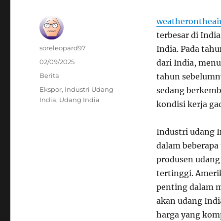
weatherontheai
terbesar di Ind
Author
soreleopard97
India. Pada tahu
Posted
02/09/2025
dari India, men
on
Categories
Berita
tahun sebelumny
Tags
Ekspor
,
Industri Udang
sedang berkemban
India
,
Udang India
kondisi kerja ga
Industri udang 
dalam beberapa t
produsen udang 
tertinggi. Ameri
penting dalam m
akan udang Indi
harga yang komp