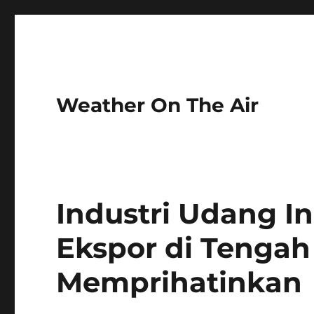
Weather On The Air
Industri Udang I
Ekspor di Tengah
Memprihatinkan