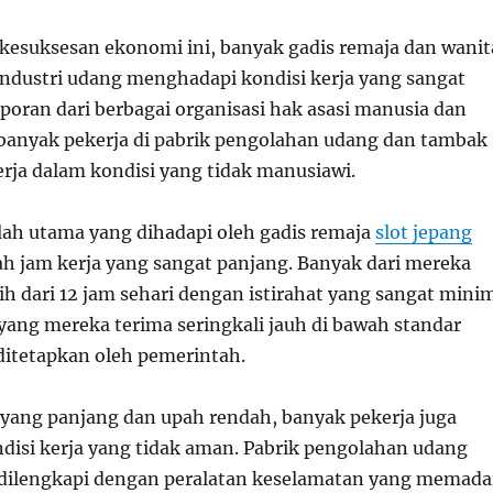
 kesuksesan ekonomi ini, banyak gadis remaja dan wanit
 industri udang menghadapi kondisi kerja yang sangat
aporan dari berbagai organisasi hak asasi manusia dan
, banyak pekerja di pabrik pengolahan udang dan tambak
rja dalam kondisi yang tidak manusiawi.
lah utama yang dihadapi oleh gadis remaja
slot jepang
ah jam kerja yang sangat panjang. Banyak dari mereka
ih dari 12 jam sehari dengan istirahat yang sangat minim
 yang mereka terima seringkali jauh di bawah standar
itetapkan oleh pemerintah.
a yang panjang dan upah rendah, banyak pekerja juga
isi kerja yang tidak aman. Pabrik pengolahan udang
k dilengkapi dengan peralatan keselamatan yang memada