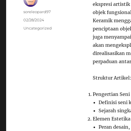
ekspresi artisti
Author
soreleopard97
objek fungsional
Posted
02/28/2024
Keramik mengga
on
Categories
Uncategorized
penciptaan obje
juga menyampaik
akan mengeksplo
direalisasikan m
perpaduan antar
Struktur Artikel
Pengertian Seni
Definisi sen
Sejarah singk
Elemen Estetik
Peran desain,