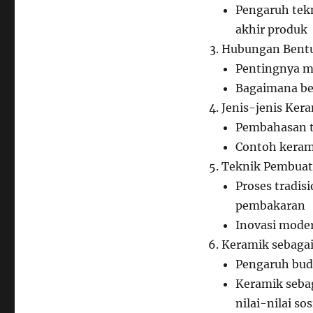
Pengaruh tek
akhir produk
Hubungan Bentu
Pentingnya m
Bagaimana be
Jenis-jenis Ker
Pembahasan te
Contoh kerami
Teknik Pembuat
Proses tradi
pembakaran
Inovasi mode
Keramik sebagai
Pengaruh buda
Keramik seba
nilai-nilai sos