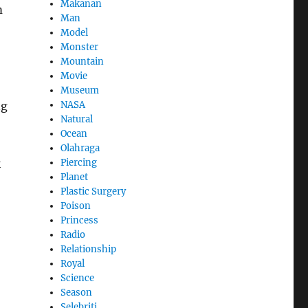
Makanan
m
Man
Model
Monster
Mountain
Movie
Museum
NASA
ng
Natural
Ocean
Olahraga
Piercing
k
Planet
Plastic Surgery
Poison
Princess
Radio
Relationship
Royal
Science
Season
Selebriti