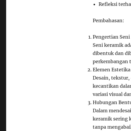
Refleksi ter
Pembahasan:
Pengertian Seni
Seni keramik ad
dibentuk dan di
perkembangan te
Elemen Estetik
Desain, tekstur
kecantikan dala
variasi visual d
Hubungan Bentu
Dalam mendesain
keramik sering 
tanpa mengabai