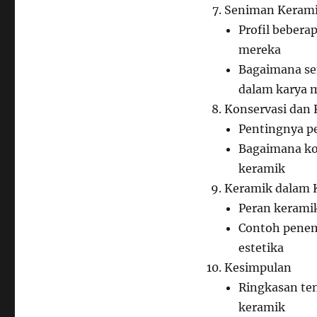
Seniman Kerami
Profil bebera
mereka
Bagaimana se
dalam karya 
Konservasi dan 
Pentingnya pe
Bagaimana k
keramik
Keramik dalam K
Peran keramik
Contoh penem
estetika
Kesimpulan
Ringkasan ten
keramik