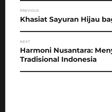
Navigasi
PREVIOUS
pos
Khasiat Sayuran Hijau ba
Previous
post:
NEXT
Harmoni Nusantara: Men
Next
post:
Tradisional Indonesia