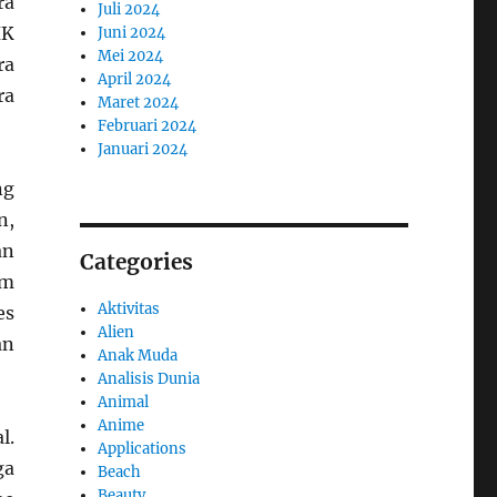
ra
Juli 2024
HK
Juni 2024
Mei 2024
ra
April 2024
ra
Maret 2024
Februari 2024
Januari 2024
ng
n,
an
Categories
em
Aktivitas
es
Alien
an
Anak Muda
Analisis Dunia
Animal
Anime
l.
Applications
ga
Beach
Beauty