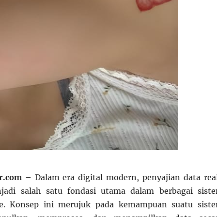
r.com
– Dalam era digital modern, penyajian data rea
jadi salah satu fondasi utama dalam berbagai sist
ne. Konsep ini merujuk pada kemampuan suatu sist