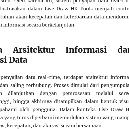
sten. Oleh karena itu, sistem penyajian data real-ti
iilustrasikan dalam Live Draw HK Pools menjadi cont
tuhan akan kecepatan dan keterbaruan data mendoro
i informasi secara berkelanjutan.
a Arsitektur Informasi da
si Data
 penyajian data real-time, terdapat arsitektur informa
dan saling terhubung. Proses dimulai dari pengumpul
n dilanjutkan dengan pemrosesan melalui serv
nggi, hingga akhirnya ditampilkan dalam bentuk visu
pahami oleh pengguna. Dalam konteks Live Draw 
ka yang terus diperbarui memerlukan sistem yang mam
as, kecepatan, dan akurasi secara bersamaan.