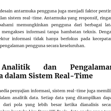
, desain antarmuka pengguna juga menjadi faktor penti
lan sistem real-time. Antarmuka yang responsif, ringa
ahami memungkinkan pengguna dari berbagai lat
 mengakses informasi tanpa hambatan teknis. Deng
tektur informasi tidak hanya berfokus pada kecepata
a pengalaman pengguna secara keseluruhan.
Analitik dan Pengalama
 dalam Sistem Real-Time
media penyajian informasi, sistem real-time juga memili
alam analitik data. Setiap data yang ditampilkan dap
 dari pola yang lebih besar ketika dianalisis seca