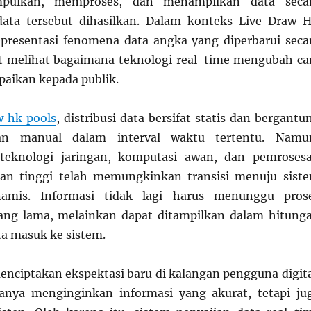
pulkan, memproses, dan menampilkan data seca
data tersebut dihasilkan. Dalam konteks Live Draw 
epresentasi fenomena data angka yang diperbarui seca
at melihat bagaimana teknologi real-time mengubah ca
paikan kepada publik.
w hk pools
, distribusi data bersifat statis dan bergantu
n manual dalam interval waktu tertentu. Namu
teknologi jaringan, komputasi awan, dan pemroses
tan tinggi telah memungkinkan transisi menuju sist
namis. Informasi tidak lagi harus menunggu pros
ng lama, melainkan dapat ditampilkan dalam hitung
ta masuk ke sistem.
enciptakan ekspektasi baru di kalangan pengguna digita
anya menginginkan informasi yang akurat, tetapi ju