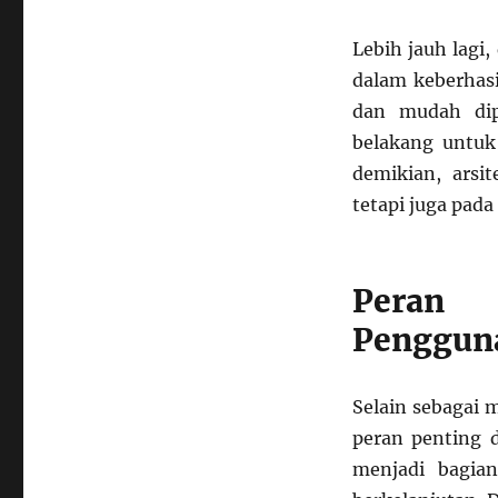
Lebih jauh lagi
dalam keberhasi
dan mudah dip
belakang untuk
demikian, arsi
tetapi juga pad
Peran 
Pengguna
Selain sebagai 
peran penting d
menjadi bagian