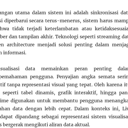
angan utama dalam sistem ini adalah sinkronisasi dat
i diperbarui secara terus-menerus, sistem harus mam
wa tidak terjadi keterlambatan atau ketidaksesuai
ber dan tampilan akhir. Teknologi seperti streaming da
en architecture menjadi solusi penting dalam menja
n informasi.
visualisasi data memainkan peran penting dal
pemahaman pengguna. Penyajian angka semata seri
tif tanpa representasi visual yang tepat. Oleh karena it
 seperti tabel dinamis, grafik interaktif, hingga pan
l-time digunakan untuk membantu pengguna menangk
ahan data dengan lebih cepat. Dalam konteks ini, Li
apat dipandang sebagai representasi sistem visualisa
 bergerak mengikuti aliran data aktual.