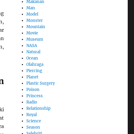
Makanan
Man
ng
Model
Monster
n,
Mountain
ar
Movie
an
Museum
NASA
n,
Natural
Ocean
Olahraga
Piercing
Planet
n
Plastic Surgery
Poison
Princess
Radio
Relationship
ki
Royal
at
Science
ra
Season
Selebriti