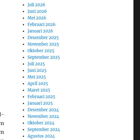
Juli 2026
Juni 2026
Mei 2026
Februari 2026
Januari 2026
Desember 2025
November 2025
Oktober 2025
September 2025
Juli 2025
Juni 2025
Mei 2025
April 2025
Maret 2025
Februari 2025
Januari 2025
Desember 2024
l-
November 2024
em
Oktober 2024
September 2024
em
Agustus 2024