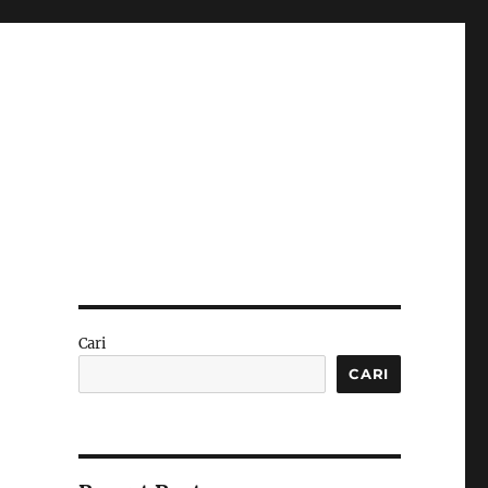
Cari
CARI