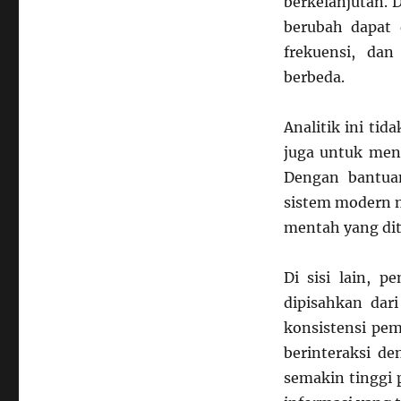
berkelanjutan. 
berubah dapat 
frekuensi, da
berbeda.
Analitik ini ti
juga untuk men
Dengan bantua
sistem modern 
mentah yang dit
Di sisi lain, 
dipisahkan dari
konsistensi pe
berinteraksi d
semakin tinggi 