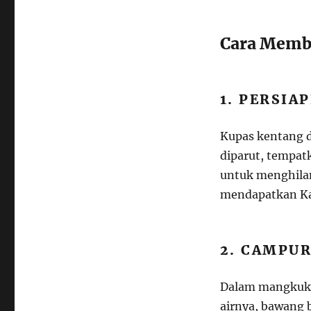
Cara Membu
1. PERSIA
Kupas kentang d
diparut, tempatk
untuk menghilan
mendapatkan Kar
2. CAMPU
Dalam mangkuk 
airnya, bawang 