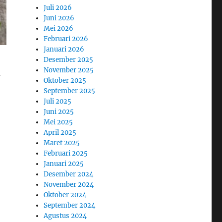
Juli 2026
Juni 2026
Mei 2026
Februari 2026
Januari 2026
Desember 2025
November 2025
h
Oktober 2025
September 2025
Juli 2025
Juni 2025
Mei 2025
April 2025
Maret 2025
Februari 2025
Januari 2025
Desember 2024
November 2024
Oktober 2024
September 2024
Agustus 2024