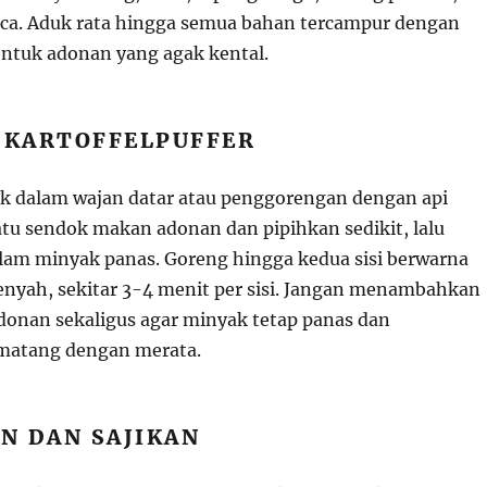
ca. Aduk rata hingga semua bahan tercampur dengan
ntuk adonan yang agak kental.
G KARTOFFELPUFFER
k dalam wajan datar atau penggorengan dengan api
atu sendok makan adonan dan pipihkan sedikit, lalu
am minyak panas. Goreng hingga kedua sisi berwarna
nyah, sekitar 3-4 menit per sisi. Jangan menambahkan
adonan sekaligus agar minyak tetap panas dan
 matang dengan merata.
AN DAN SAJIKAN