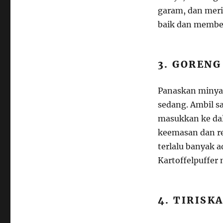
garam, dan meri
baik dan membe
3. GOREN
Panaskan minya
sedang. Ambil s
masukkan ke dal
keemasan dan re
terlalu banyak 
Kartoffelpuffer
4. TIRISK