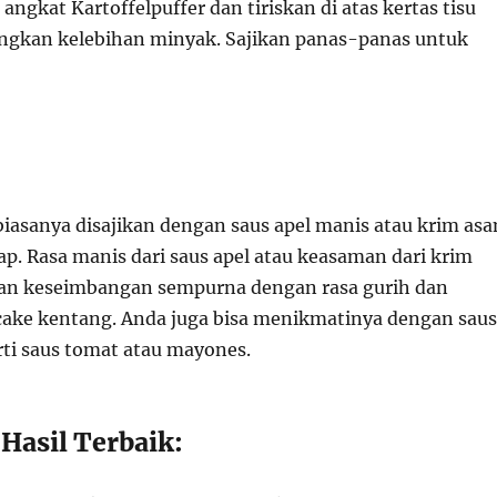
angkat Kartoffelpuffer dan tiriskan di atas kertas tisu
ngkan kelebihan minyak. Sajikan panas-panas untuk
 biasanya disajikan dengan saus apel manis atau krim as
p. Rasa manis dari saus apel atau keasaman dari krim
n keseimbangan sempurna dengan rasa gurih dan
cake kentang. Anda juga bisa menikmatinya dengan saus
erti saus tomat atau mayones.
Hasil Terbaik: