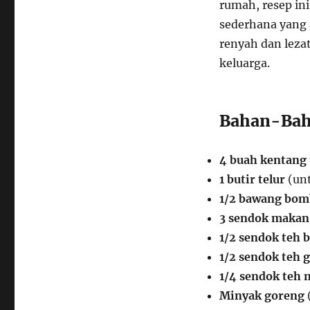
rumah, resep in
sederhana yang 
renyah dan lez
keluarga.
Bahan-Bah
4 buah kentang
1 butir telur
(un
1/2 bawang bom
3 sendok makan
1/2 sendok teh 
1/2 sendok teh 
1/4 sendok teh 
Minyak goreng