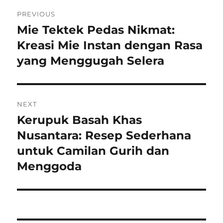
Navigasi
PREVIOUS
pos
Mie Tektek Pedas Nikmat:
Previous
post:
Kreasi Mie Instan dengan Rasa
yang Menggugah Selera
NEXT
Kerupuk Basah Khas
Next
post:
Nusantara: Resep Sederhana
untuk Camilan Gurih dan
Menggoda