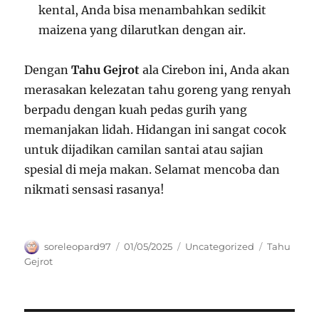
kental, Anda bisa menambahkan sedikit
maizena yang dilarutkan dengan air.
Dengan
Tahu Gejrot
ala Cirebon ini, Anda akan
merasakan kelezatan tahu goreng yang renyah
berpadu dengan kuah pedas gurih yang
memanjakan lidah. Hidangan ini sangat cocok
untuk dijadikan camilan santai atau sajian
spesial di meja makan. Selamat mencoba dan
nikmati sensasi rasanya!
Author
Posted
Categories
Tags
soreleopard97
01/05/2025
Uncategorized
Tahu
on
Gejrot