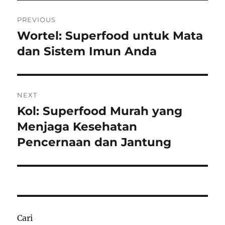
Navigasi
PREVIOUS
pos
Wortel: Superfood untuk Mata
Previous
post:
dan Sistem Imun Anda
NEXT
Kol: Superfood Murah yang
Next
post:
Menjaga Kesehatan
Pencernaan dan Jantung
Cari