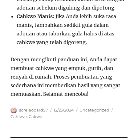
adonan sebelum digulung dan dipotong.
Cahkwe Manis:
Jika Anda lebih suka rasa
manis, tambahkan sedikit gula dalam
adonan atau taburkan gula halus di atas
cahkwe yang telah digoreng.
Dengan mengikuti panduan ini, Anda dapat
membuat cahkwe yang empuk, gurih, dan
renyah di rumah. Proses pembuatan yang
sederhana ini memberikan hasil yang sangat
memuaskan. Selamat mencoba!
Author
Posted
Categories
Tags
soreleopard97
12/25/2024
Uncategorized
on
Cahkwe
,
Cakwe