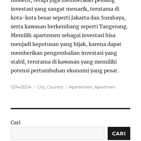
modern, tetapi juga memberikan peluang
investasi yang sangat menarik, terutama di
kota-kota besar seperti Jakarta dan Surabaya,
serta kawasan berkembang seperti Tangerang.
Memilih apartemen sebagai investasi bisa
menjadi keputusan yang bijak, karena dapat
memberikan pengembalian investasi yang
stabil, terutama di kawasan yang memiliki
potensi pertumbuhan ekonomi yang pesat.
Posted
Categories
Tags
12/14/2024
City
,
Country
Apartemen
,
Apartmen
on
Cari
CARI