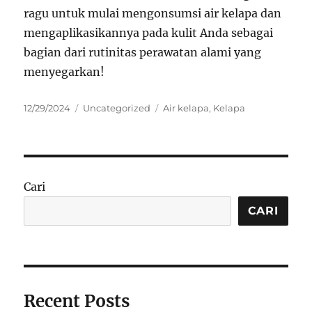
ragu untuk mulai mengonsumsi air kelapa dan
mengaplikasikannya pada kulit Anda sebagai
bagian dari rutinitas perawatan alami yang
menyegarkan!
Posted
Categories
Tags
12/29/2024
Uncategorized
Air kelapa
,
Kelapa
on
Cari
CARI
Recent Posts