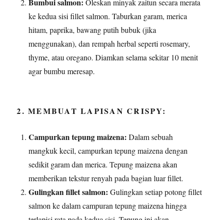
Bumbui salmon:
Oleskan minyak zaitun secara merata
ke kedua sisi fillet salmon. Taburkan garam, merica
hitam, paprika, bawang putih bubuk (jika
menggunakan), dan rempah herbal seperti rosemary,
thyme, atau oregano. Diamkan selama sekitar 10 menit
agar bumbu meresap.
2. MEMBUAT LAPISAN CRISPY:
Campurkan tepung maizena:
Dalam sebuah
mangkuk kecil, campurkan tepung maizena dengan
sedikit garam dan merica. Tepung maizena akan
memberikan tekstur renyah pada bagian luar fillet.
Gulingkan fillet salmon:
Gulingkan setiap potong fillet
salmon ke dalam campuran tepung maizena hingga
terlapisi rata pada kedua sisi. Tepung ini akan