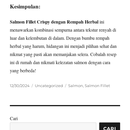
Kesimpulan:
Salmon Fillet Crispy dengan Rempah Herbal
ini
menawarkan kombinasi sempurna antara tekstur renyah di
luar dan kelembutan di dalam. Dengan bumbu rempah
herbal yang harum, hidangan ini menjadi pilihan sehat dan
nikmat yang pasti akan memanjakan selera. Cobalah resep
ini di rumah dan nikmati kelezatan salmon dengan cara
yang berbeda!
Posted
Categories
Tags
12/30/2024
Uncategorized
Salmon
,
Salmon Fillet
on
Cari
CARI