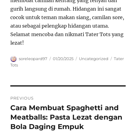
membuat camilan kentang yang renyah dan
gurih langsung di rumah. Hidangan ini sangat
cocok untuk teman makan siang, camilan sore,
atau sebagai pelengkap hidangan utama.
Selamat mencoba dan nikmati Tater Tots yang
lezat!
Author
Posted
Categories
Tags
soreleopard97
01/20/2025
Uncategorized
Tater
on
Tots
Navigasi
PREVIOUS
pos
Cara Membuat Spaghetti and
Previous
post:
Meatballs: Pasta Lezat dengan
Bola Daging Empuk