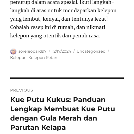
penutup dalam acara spesial. Ikuti langkah-
langkah di atas untuk mendapatkan kelepon
yang lembut, kenyal, dan tentunya lezat!
Cobalah resep ini di rumah, dan nikmati
kelepon yang otentik dan penuh rasa.
Author
Posted
Categories
Tags
soreleopard97
12/17/2024
Uncategorized
on
Kelepon
,
Kelepon Ketan
Navigasi
PREVIOUS
pos
Kue Putu Kukus: Panduan
Previous
post:
Lengkap Membuat Kue Putu
dengan Gula Merah dan
Parutan Kelapa