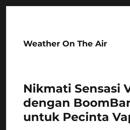
Weather On The Air
Nikmati Sensasi 
dengan BoomBar 
untuk Pecinta Va