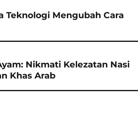
a Teknologi Mengubah Cara
yam: Nikmati Kelezatan Nasi
n Khas Arab