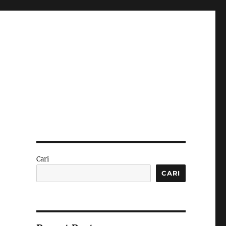
Cari
CARI