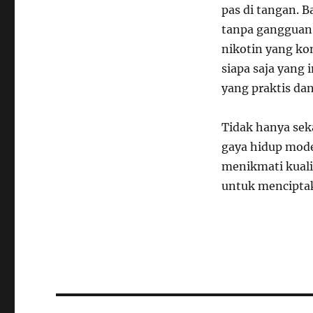
pas di tangan. 
tanpa gangguan,
nikotin yang ko
siapa saja yang
yang praktis dan
Tidak hanya sek
gaya hidup mode
menikmati kuali
untuk menciptak
Navigasi