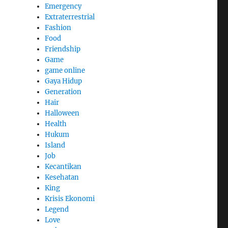
Emergency
Extraterrestrial
Fashion
Food
Friendship
Game
game online
Gaya Hidup
Generation
Hair
Halloween
Health
Hukum
Island
Job
Kecantikan
Kesehatan
King
Krisis Ekonomi
Legend
Love