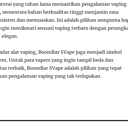
Baterai yang tahan lama memastikan pengalaman vaping
 sementara bahan berkualitas tinggi menjamin rasa
nsisten dan memuaskan. Ini adalah pilihan sempurna ba
 ingin menikmati sensasi vaping terbaru dengan perangk
 elegan.
adar alat vaping, BoomBar SVape juga menjadi simbol
rn. Untuk para vapers yang ingin tampil beda dan
tas terbaik, BoomBar SVape adalah pilihan yang tepat
an pengalaman vaping yang tak terlupakan.