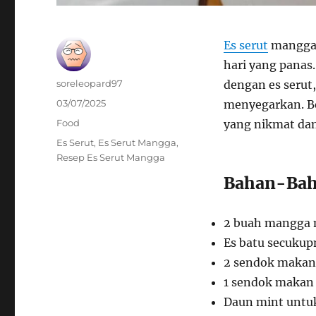
Es serut
mangga 
hari yang panas
Author
soreleopard97
dengan es serut
Posted
03/07/2025
menyegarkan. B
on
Categories
Food
yang nikmat da
Tags
Es Serut
,
Es Serut Mangga
,
Resep Es Serut Mangga
Bahan-Bah
2 buah mangga 
Es batu secukup
2 sendok makan 
1 sendok makan 
Daun mint untuk