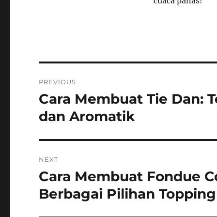
cuaca panas!
Navigasi
PREVIOUS
pos
Cara Membuat Tie Dan: T
Previous
post:
dan Aromatik
NEXT
Cara Membuat Fondue Co
Next
post:
Berbagai Pilihan Topping